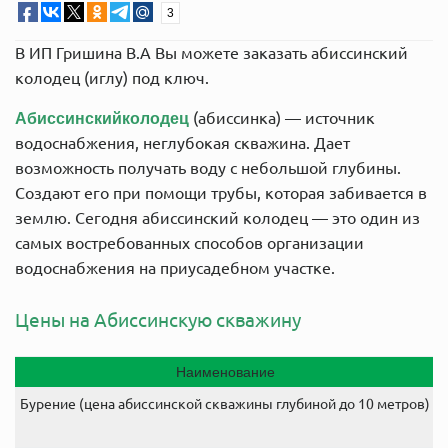
3
В ИП Гришина В.А Вы можете заказать
абиссинский
колодец
(иглу)
под ключ.
(абиссинка) — источник
Абиссинский
колодец
водоснабжения, неглубокая скважина. Дает
возможность получать воду с небольшой глубины.
Создают его при помощи трубы, которая забивается в
землю. Сегодня
абиссинский колодец — это
один из
самых востребованных способов организации
водоснабжения на приусадебном участке.
Цены на Абиссинскую скважину
Наименование
Бурение (цена абиссинской скважины глубиной до 10 метров)
2