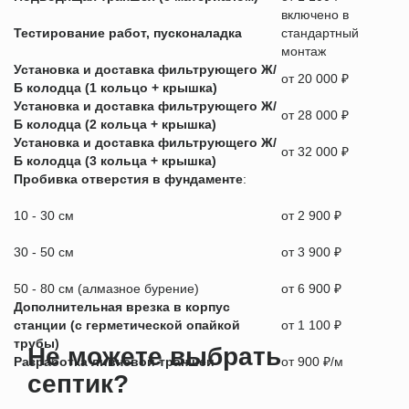
включено в
Тестирование работ, пусконаладка
стандартный
монтаж
Установка и доставка фильтрующего Ж/
от 20 000 ₽
Б колодца (1 кольцо + крышка)
Установка и доставка фильтрующего Ж/
от 28 000 ₽
Б колодца (2 кольца + крышка)
Установка и доставка фильтрующего Ж/
от 32 000 ₽
Б колодца (3 кольца + крышка)
Пробивка отверстия в фундаменте
:
10 - 30 см
от 2 900 ₽
30 - 50 см
от 3 900 ₽
50 - 80 см (алмазное бурение)
от 6 900 ₽
Дополнительная врезка в корпус
станции (с герметической опайкой
от 1 100 ₽
трубы)
Не можете выбрать
Разработка ливневой траншеи
от 900 ₽/м
септик?