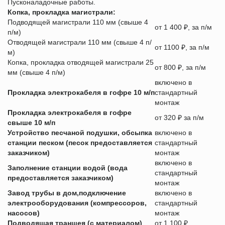
Пусконаладочные работы.
Копка, прокладка магистрали:
Подводящей магистрали 110 мм (свыше 4
от 1 400 ₽, за п/м
п/м)
Отводящей магистрали 110 мм (свыше 4 п/
от 1100 ₽, за п/м
м)
Копка, прокладка отводящей магистрали 25
от 800 ₽, за п/м
мм (свыше 4 п/м)
включено в
Прокладка электрокабеля в гофре 10 м/п
стандартный
монтаж
Прокладка электрокабеля в гофре
от 320 ₽ за п/м
свыше 10 м/п
Устройство песчаной подушки, обсыпка
включено в
станции песком (песок предоставляется
стандартный
заказчиком)
монтаж
включено в
Заполнение станции водой (вода
стандартный
предоставляется заказчиком)
монтаж
Завод трубы в дом,подключение
включено в
электрооборудования (компрессоров,
стандартный
насосов)
монтаж
Подводящая траншея (с материалом)
от 1 100 ₽