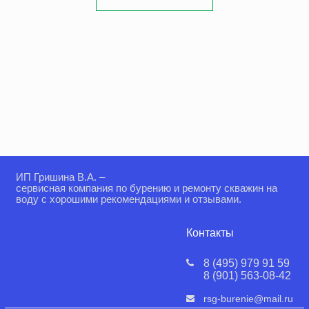
ИП Гришина В.А. –
сервисная компания по бурению и ремонту скважин на
воду с хорошими рекомендациями и отзывами.
Контакты
8 (495) 979 91 59
8 (901) 563-08-42
rsg-burenie@mail.ru