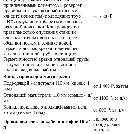
привлеченными клиентом. Проверяет
правильность укладки работниками
клиента (клиентом) подводящих труб
от 7500 ₽
ПВХ, их уклон и габариты котлована,
песчаной подсыпки. Контролирует за
правильностью опускания станции
очистки сточных вод в котлован, ее
обсыпки песком и заливке водой.
Герметичностью врезки подводящей
канализационной трубы в станцию.
Герметичностью врезки отводящей трубы,
в случае принудительной станцией.
Пусконаладочные работы.
Копка, прокладка магистрали:
Подводящей магистрали 110 мм (свыше 4
от 1 400 ₽, за п/м
п/м)
Отводящей магистрали 110 мм (свыше 4 п/
от 1100 ₽, за п/м
м)
Копка, прокладка отводящей магистрали
от 800 ₽, за п/м
25 мм (свыше 4 п/м)
включено в
Прокладка электрокабеля в гофре 10 м/
стандартный
п
монтаж