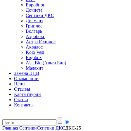
Евробион
Дочиста
Септики ДКС
Диамант
Гринлос
Волгарь
Аэробокс
Астра Юнилос
Аквалос
Kolo Vesi
Ergobox
Alta Bio (Альта Био)
Малахит
Замена ЭЦВ
О компании
Цены
Отзывы
Карта глубин
Статьи
Контакты
Главная
Септики
Септики ДКС
ДКС-25