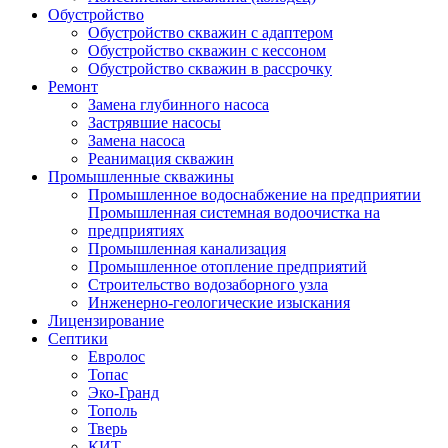
Обустройство
Обустройство скважин с адаптером
Обустройство скважин с кессоном
Обустройство скважин в рассрочку
Ремонт
Замена глубинного насоса
Застрявшие насосы
Замена насоса
Реанимация скважин
Промышленные скважины
Промышленное водоснабжение на предприятии
Промышленная системная водоочистка на
предприятиях
Промышленная канализация
Промышленное отопление предприятий
Cтроительство водозаборного узла
Инженерно-геологические изыскания
Лицензирование
Септики
Евролос
Топас
Эко-Гранд
Тополь
Тверь
КИТ