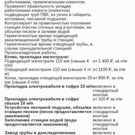
работниками, привлеченными клиентом.
Проверяет правильность укладки
работниками клиента (клиентом)
подводящих труб ПВХ, их уклон и габариты
котлована, песчаной подсыпки.
Контролирует за правильностью опускания
станции очистки сточных вод в котлован, ее
обсыпки песком и заливке водой.
Герметичностью врезки подводящей
канализационной трубы в станцию.
Герметичностью врезки отводящей трубы, в
случае принудительной станцией.
Пусконаладочные работы.
Копка, прокладка магистрали:
Подводящей магистрали 110 мм (свыше 4
от 1 400 ₽, за п/м
п/м)
Отводящей магистрали 110 мм (свыше 4 п/
от 1100 ₽, за п/м
м)
Копка, прокладка отводящей магистрали 25
от 800 ₽, за п/м
мм (свыше 4 п/м)
Прокладка электрокабеля в гофре 10 м/п
включено в
стандартный
монтаж
Прокладка электрокабеля в гофре
от 320 ₽ за п/м
свыше 10 м/п
Устройство песчаной подушки, обсыпка
включено в
станции песком (песок предоставляется
стандартный
заказчиком)
монтаж
Заполнение станции водой (вода
включено в
предоставляется заказчиком)
стандартный
монтаж
Завод трубы в дом,подключение
включено в