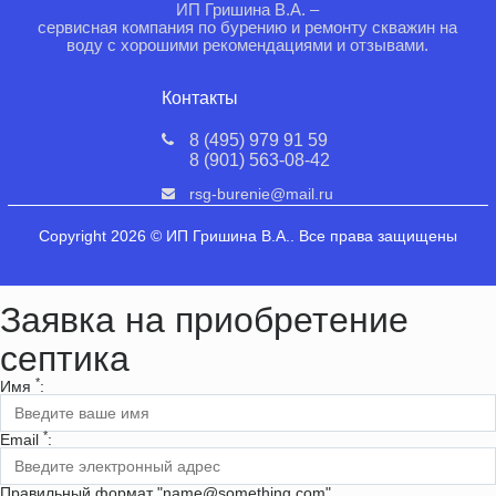
ИП Гришина В.А. –
сервисная компания по бурению и ремонту скважин на
воду с хорошими рекомендациями и отзывами.
Контакты
8 (495) 979 91 59
8 (901) 563-08-42
rsg-burenie@mail.ru
Copyright 2026 © ИП Гришина В.А.. Все права защищены
Заявка на приобретение
септика
*
Имя
:
*
Email
:
Правильный формат "name@something.com"