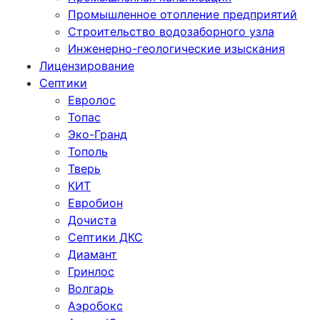
Промышленное отопление предприятий
Cтроительство водозаборного узла
Инженерно-геологические изыскания
Лицензирование
Септики
Евролос
Топас
Эко-Гранд
Тополь
Тверь
КИТ
Евробион
Дочиста
Септики ДКС
Диамант
Гринлос
Волгарь
Аэробокс