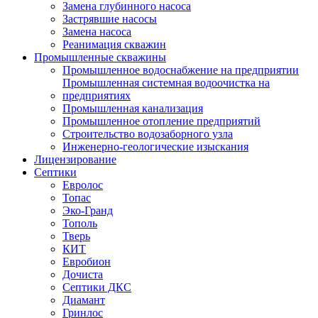
Замена глубинного насоса
Застрявшие насосы
Замена насоса
Реанимация скважин
Промышленные скважины
Промышленное водоснабжение на предприятии
Промышленная системная водоочистка на
предприятиях
Промышленная канализация
Промышленное отопление предприятий
Cтроительство водозаборного узла
Инженерно-геологические изыскания
Лицензирование
Септики
Евролос
Топас
Эко-Гранд
Тополь
Тверь
КИТ
Евробион
Дочиста
Септики ДКС
Диамант
Гринлос