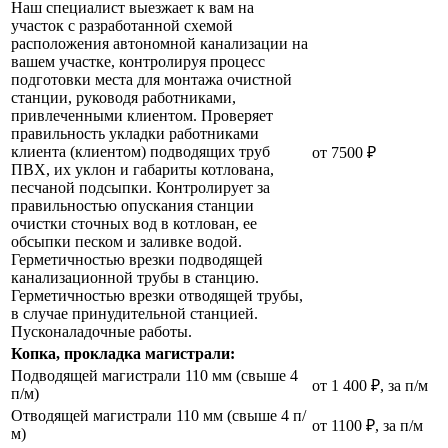
Наш специалист выезжает к вам на
участок с разработанной схемой
расположения автономной канализации на
вашем участке, контролируя процесс
подготовки места для монтажа очистной
станции, руководя работниками,
привлеченными клиентом. Проверяет
правильность укладки работниками
клиента (клиентом) подводящих труб
от 7500 ₽
ПВХ, их уклон и габариты котлована,
песчаной подсыпки. Контролирует за
правильностью опускания станции
очистки сточных вод в котлован, ее
обсыпки песком и заливке водой.
Герметичностью врезки подводящей
канализационной трубы в станцию.
Герметичностью врезки отводящей трубы,
в случае принудительной станцией.
Пусконаладочные работы.
Копка, прокладка магистрали:
Подводящей магистрали 110 мм (свыше 4
от 1 400 ₽, за п/м
п/м)
Отводящей магистрали 110 мм (свыше 4 п/
от 1100 ₽, за п/м
м)