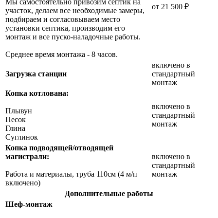
Мы самостоятельно привозим септик на
от 21 500 ₽
участок, делаем все необходимые замеры,
подбираем и согласовываем место
установки септика, производим его
монтаж и все пуско-наладочные работы.
Среднее время монтажа - 8 часов.
включено в
Загрузка станции
стандартный
монтаж
Копка котлована:
включено в
Плывун
стандартный
Песок
монтаж
Глина
Суглинок
Копка подводящей/отводящей
магистрали:
включено в
стандартный
Работа и материалы, труба 110см (4 м/п
монтаж
включено)
Дополнительные работы
Шеф-монтаж