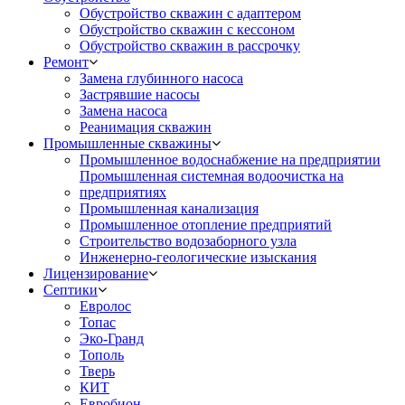
Обустройство скважин с адаптером
Обустройство скважин с кессоном
Обустройство скважин в рассрочку
Ремонт
Замена глубинного насоса
Застрявшие насосы
Замена насоса
Реанимация скважин
Промышленные скважины
Промышленное водоснабжение на предприятии
Промышленная системная водоочистка на
предприятиях
Промышленная канализация
Промышленное отопление предприятий
Cтроительство водозаборного узла
Инженерно-геологические изыскания
Лицензирование
Септики
Евролос
Топас
Эко-Гранд
Тополь
Тверь
КИТ
Евробион