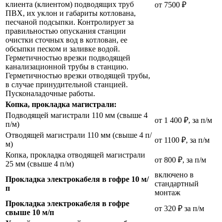
клиента (клиентом) подводящих труб
от 7500 ₽
ПВХ, их уклон и габариты котлована,
песчаной подсыпки. Контролирует за
правильностью опускания станции
очистки сточных вод в котлован, ее
обсыпки песком и заливке водой.
Герметичностью врезки подводящей
канализационной трубы в станцию.
Герметичностью врезки отводящей трубы,
в случае принудительной станцией.
Пусконаладочные работы.
Копка, прокладка магистрали:
Подводящей магистрали 110 мм (свыше 4
от 1 400 ₽, за п/м
п/м)
Отводящей магистрали 110 мм (свыше 4 п/
от 1100 ₽, за п/м
м)
Копка, прокладка отводящей магистрали
от 800 ₽, за п/м
25 мм (свыше 4 п/м)
включено в
Прокладка электрокабеля в гофре 10 м/
стандартный
п
монтаж
Прокладка электрокабеля в гофре
от 320 ₽ за п/м
свыше 10 м/п