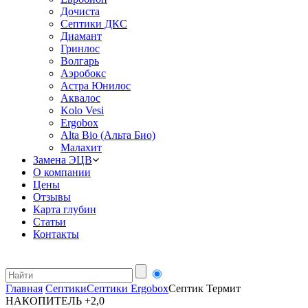
Дочиста
Септики ДКС
Диамант
Гринлос
Волгарь
Аэробокс
Астра Юнилос
Аквалос
Kolo Vesi
Ergobox
Alta Bio (Альта Био)
Малахит
Замена ЭЦВ
О компании
Цены
Отзывы
Карта глубин
Статьи
Контакты
Главная
Септики
Септики Ergobox
Септик Термит
НАКОПИТЕЛЬ +2,0