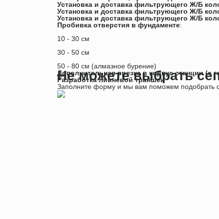
Установка и доставка фильтрующего Ж/Б коло
Установка и доставка фильтрующего Ж/Б коло
Установка и доставка фильтрующего Ж/Б коло
Пробивка отверстия в фундаменте
:
10 - 30 см
30 - 50 см
50 - 80 см (алмазное бурение)
Не можете выбрать се
Дополнительная врезка в корпус станции (с 
Разработка ливневой траншеи
Заполните форму и мы вам поможем подобрать с