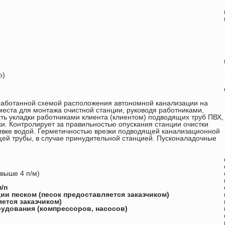
о)
зработанной схемой расположения автономной канализации на
места для монтажа очистной станции, руководя работниками,
ь укладки работниками клиента (клиентом) подводящих труб ПВХ,
ки. Контролирует за правильностью опускания станции очистки
ливке водой. Герметичностью врезки подводящей канализационной
щей трубы, в случае принудительной станцией. Пусконаладочные
выше 4 п/м)
/п
ии песком (песок предоставляется заказчиком)
ется заказчиком)
удования (компрессоров, насосов)