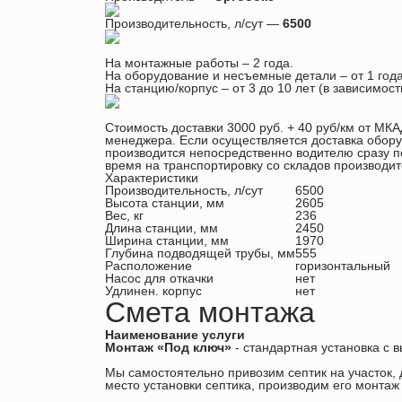
Производительность, л/сут —
6500
На монтажные работы – 2 года.
На оборудование и несъемные детали – от 1 года
На станцию/корпус – от 3 до 10 лет (в зависимос
Стоимость доставки 3000 руб. + 40 руб/км от МКА
менеджера. Если осуществляется доставка обору
производится непосредственно водителю сразу по
время на транспортировку со складов производит
Характеристики
Производительность, л/сут
6500
Высота станции, мм
2605
Вес, кг
236
Длина станции, мм
2450
Ширина станции, мм
1970
Глубина подводящей трубы, мм
555
Расположение
горизонтальный
Насос для откачки
нет
Удлинен. корпус
нет
Смета монтажа
Наименование услуги
Монтаж «Под ключ»
- стандартная установка с в
Мы самостоятельно привозим септик на участок
место установки септика, производим его монтаж