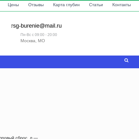
Цены
Отзывы
Карта глубин
Статьи
Контакты
rsg-burenie@mail.ru
Пн-Вс с 09:00 - 20:00
Москва, МО
лповый сброс, л —