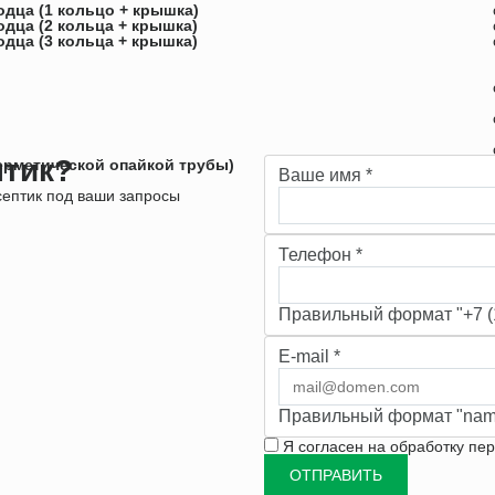
дца (1 кольцо + крышка)
дца (2 кольца + крышка)
дца (3 кольца + крышка)
птик?
герметической опайкой трубы)
Ваше имя
*
ептик под ваши запросы
Телефон
*
Правильный формат "+7 (1
E-mail
*
Правильный формат "nam
Я согласен на
обработку пе