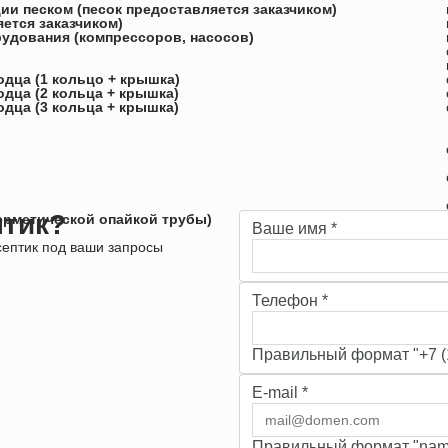
ии песком (песок предоставляется заказчиком)
ется заказчиком)
удования (компрессоров, насосов)
дца (1 кольцо + крышка)
дца (2 кольца + крышка)
дца (3 кольца + крышка)
птик?
герметической опайкой трубы)
Ваше имя
*
ептик под ваши запросы
Телефон
*
Правильный формат "+7 (1
E-mail
*
Правильный формат "nam