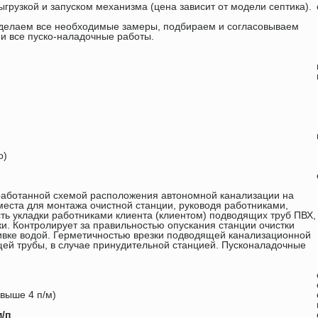
ыгрузкой и запуском механизма (цена зависит от модели септика).
, делаем все необходимые замеры, подбираем и согласовываем
 и все пуско-наладочные работы.
о)
зработанной схемой расположения автономной канализации на
места для монтажа очистной станции, руководя работниками,
ь укладки работниками клиента (клиентом) подводящих труб ПВХ,
ки. Контролирует за правильностью опускания станции очистки
ливке водой. Герметичностью врезки подводящей канализационной
щей трубы, в случае принудительной станцией. Пусконаладочные
выше 4 п/м)
/п