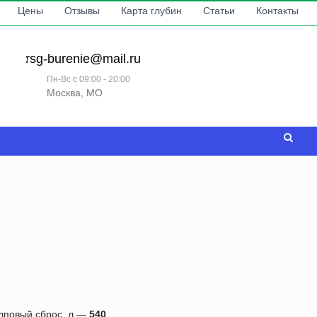
Цены
Отзывы
Карта глубин
Статьи
Контакты
rsg-burenie@mail.ru
Пн-Вс с 09:00 - 20:00
Москва, МО
лповый сброс, л —
540