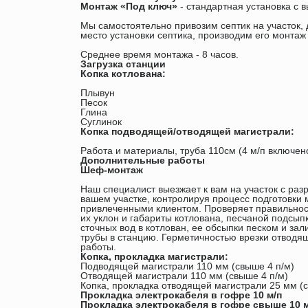
Монтаж «Под ключ»
- стандартная установка с в
Мы самостоятельно привозим септик на участок
место установки септика, производим его монтаж
Среднее время монтажа - 8 часов.
Загрузка станции
Копка котлована:
Плывун
Песок
Глина
Суглинок
Копка подводящей/отводящей магистрали:
Работа и материалы, труба 110см (4 м/п включен
Дополнительные работы
Шеф-монтаж
Наш специалист выезжает к вам на участок с ра
вашем участке, контролируя процесс подготовки 
привлеченными клиентом. Проверяет правильност
их уклон и габариты котлована, песчаной подсып
сточных вод в котлован, ее обсыпки песком и за
трубы в станцию. Герметичностью врезки отводя
работы.
Копка, прокладка магистрали:
Подводящей магистрали 110 мм (свыше 4 п/м)
Отводящей магистрали 110 мм (свыше 4 п/м)
Копка, прокладка отводящей магистрали 25 мм (с
Прокладка электрокабеля в гофре 10 м/п
Прокладка электрокабеля в гофре свыше 10 м