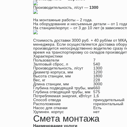
Производительность, л/сут —
1300
На монтажные работы – 2 года.
На оборудование и несъемные детали – от 1 года
На станцию/корпус – от 3 до 10 лет (в зависимос
Стоимость доставки 3000 руб. + 40 руб/км от МКА
менеджера. Если осуществляется доставка обору
производится непосредственно водителю сразу по
время на транспортировку со складов производит
Характеристики
Пользователи
7
Залповый сброс, л
540
Производительность, л/сут
1300
Диаметр корпуса, мм
1200
Высота станции, мм
1800
Вес, кг
228
Длина станции, мм
3000
Глубина подводящей трубы, мм
660
Глубина отводящей трубы, мм
575
Потребляемая энергия, кВт/сут
1,6
Способ отвода
принудительный
Расположение
горизонтальный
Насос для откачки
Есть
Удлинен. корпус
нет
Смета монтажа
Наименование услуги