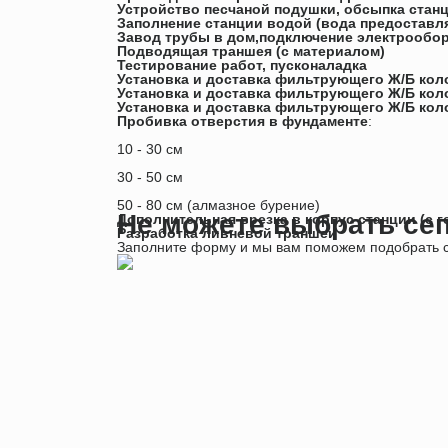
Устройство песчаной подушки, обсыпка станц
Заполнение станции водой (вода предоставля
Завод трубы в дом,подключение электрообор
Подводящая траншея (с материалом)
Тестирование работ, пусконаладка
Установка и доставка фильтрующего Ж/Б коло
Установка и доставка фильтрующего Ж/Б коло
Установка и доставка фильтрующего Ж/Б коло
Пробивка отверстия в фундаменте
:
10 - 30 см
30 - 50 см
50 - 80 см (алмазное бурение)
Не можете выбрать се
Дополнительная врезка в корпус станции (с 
Разработка ливневой траншеи
Заполните форму и мы вам поможем подобрать с