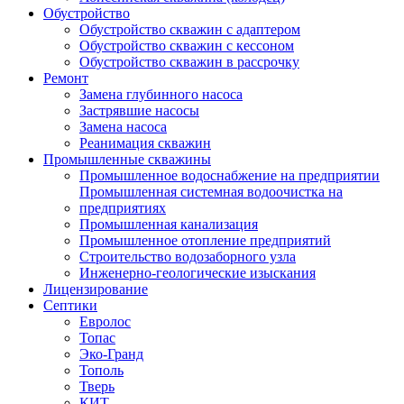
Обустройство
Обустройство скважин с адаптером
Обустройство скважин с кессоном
Обустройство скважин в рассрочку
Ремонт
Замена глубинного насоса
Застрявшие насосы
Замена насоса
Реанимация скважин
Промышленные скважины
Промышленное водоснабжение на предприятии
Промышленная системная водоочистка на
предприятиях
Промышленная канализация
Промышленное отопление предприятий
Cтроительство водозаборного узла
Инженерно-геологические изыскания
Лицензирование
Септики
Евролос
Топас
Эко-Гранд
Тополь
Тверь
КИТ