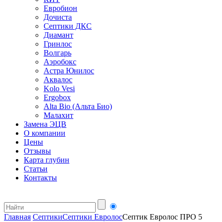
Евробион
Дочиста
Септики ДКС
Диамант
Гринлос
Волгарь
Аэробокс
Астра Юнилос
Аквалос
Kolo Vesi
Ergobox
Alta Bio (Альта Био)
Малахит
Замена ЭЦВ
О компании
Цены
Отзывы
Карта глубин
Статьи
Контакты
Главная
Септики
Септики Евролос
Септик Евролос ПРО 5