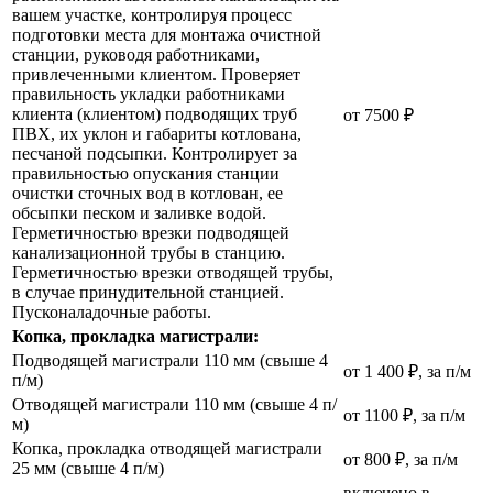
вашем участке, контролируя процесс
подготовки места для монтажа очистной
станции, руководя работниками,
привлеченными клиентом. Проверяет
правильность укладки работниками
клиента (клиентом) подводящих труб
от 7500 ₽
ПВХ, их уклон и габариты котлована,
песчаной подсыпки. Контролирует за
правильностью опускания станции
очистки сточных вод в котлован, ее
обсыпки песком и заливке водой.
Герметичностью врезки подводящей
канализационной трубы в станцию.
Герметичностью врезки отводящей трубы,
в случае принудительной станцией.
Пусконаладочные работы.
Копка, прокладка магистрали:
Подводящей магистрали 110 мм (свыше 4
от 1 400 ₽, за п/м
п/м)
Отводящей магистрали 110 мм (свыше 4 п/
от 1100 ₽, за п/м
м)
Копка, прокладка отводящей магистрали
от 800 ₽, за п/м
25 мм (свыше 4 п/м)
включено в