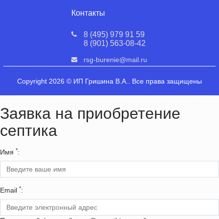
Контакты
8 (495) 979 91 59
8 (901) 563-08-42
rsg-burenie@mail.ru
Copyright 2026 © ИП Гришина В.А.. Все права защищены
Заявка на приобретение
септика
*
Имя
:
*
Email
: