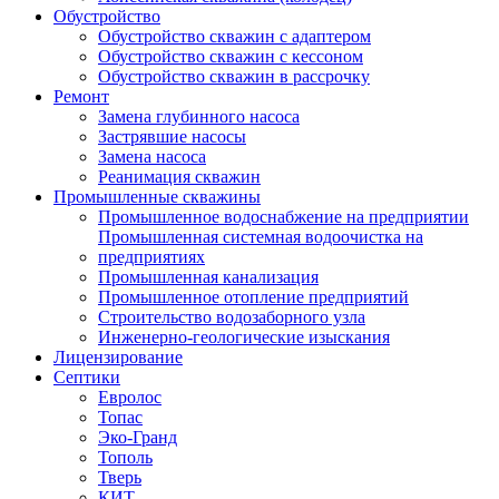
Обустройство
Обустройство скважин с адаптером
Обустройство скважин с кессоном
Обустройство скважин в рассрочку
Ремонт
Замена глубинного насоса
Застрявшие насосы
Замена насоса
Реанимация скважин
Промышленные скважины
Промышленное водоснабжение на предприятии
Промышленная системная водоочистка на
предприятиях
Промышленная канализация
Промышленное отопление предприятий
Cтроительство водозаборного узла
Инженерно-геологические изыскания
Лицензирование
Септики
Евролос
Топас
Эко-Гранд
Тополь
Тверь
КИТ