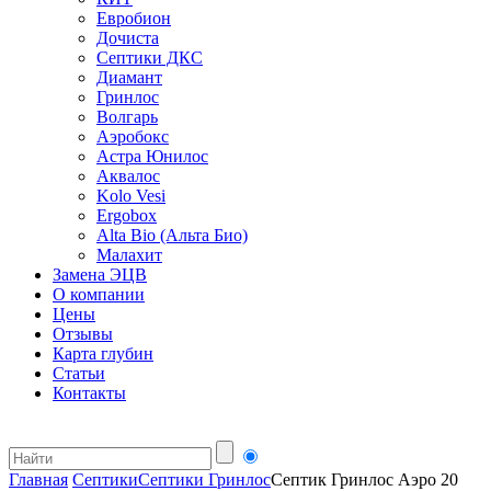
Евробион
Дочиста
Септики ДКС
Диамант
Гринлос
Волгарь
Аэробокс
Астра Юнилос
Аквалос
Kolo Vesi
Ergobox
Alta Bio (Альта Био)
Малахит
Замена ЭЦВ
О компании
Цены
Отзывы
Карта глубин
Статьи
Контакты
Главная
Септики
Септики Гринлос
Септик Гринлос Аэро 20