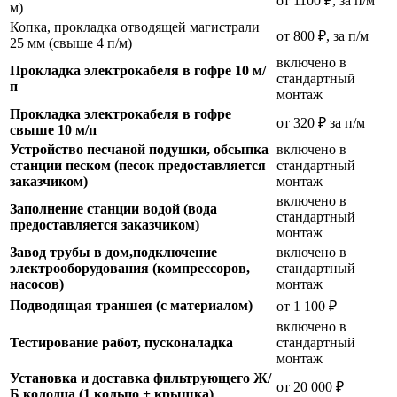
от 1100 ₽, за п/м
м)
Копка, прокладка отводящей магистрали
от 800 ₽, за п/м
25 мм (свыше 4 п/м)
включено в
Прокладка электрокабеля в гофре 10 м/
стандартный
п
монтаж
Прокладка электрокабеля в гофре
от 320 ₽ за п/м
свыше 10 м/п
Устройство песчаной подушки, обсыпка
включено в
станции песком (песок предоставляется
стандартный
заказчиком)
монтаж
включено в
Заполнение станции водой (вода
стандартный
предоставляется заказчиком)
монтаж
Завод трубы в дом,подключение
включено в
электрооборудования (компрессоров,
стандартный
насосов)
монтаж
Подводящая траншея (с материалом)
от 1 100 ₽
включено в
Тестирование работ, пусконаладка
стандартный
монтаж
Установка и доставка фильтрующего Ж/
от 20 000 ₽
Б колодца (1 кольцо + крышка)