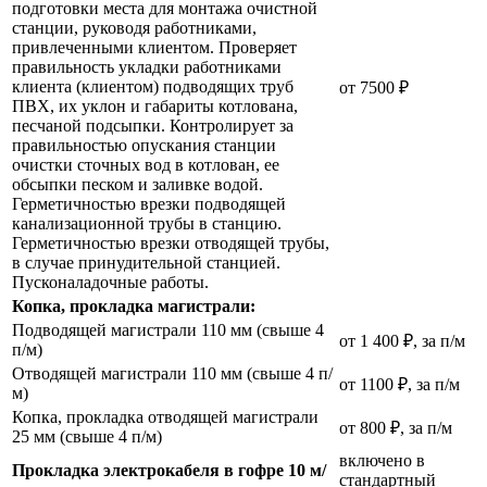
подготовки места для монтажа очистной
станции, руководя работниками,
привлеченными клиентом. Проверяет
правильность укладки работниками
клиента (клиентом) подводящих труб
от 7500 ₽
ПВХ, их уклон и габариты котлована,
песчаной подсыпки. Контролирует за
правильностью опускания станции
очистки сточных вод в котлован, ее
обсыпки песком и заливке водой.
Герметичностью врезки подводящей
канализационной трубы в станцию.
Герметичностью врезки отводящей трубы,
в случае принудительной станцией.
Пусконаладочные работы.
Копка, прокладка магистрали:
Подводящей магистрали 110 мм (свыше 4
от 1 400 ₽, за п/м
п/м)
Отводящей магистрали 110 мм (свыше 4 п/
от 1100 ₽, за п/м
м)
Копка, прокладка отводящей магистрали
от 800 ₽, за п/м
25 мм (свыше 4 п/м)
включено в
Прокладка электрокабеля в гофре 10 м/
стандартный