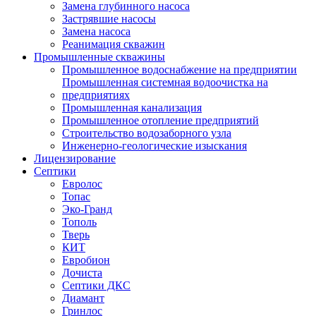
Замена глубинного насоса
Застрявшие насосы
Замена насоса
Реанимация скважин
Промышленные скважины
Промышленное водоснабжение на предприятии
Промышленная системная водоочистка на
предприятиях
Промышленная канализация
Промышленное отопление предприятий
Cтроительство водозаборного узла
Инженерно-геологические изыскания
Лицензирование
Септики
Евролос
Топас
Эко-Гранд
Тополь
Тверь
КИТ
Евробион
Дочиста
Септики ДКС
Диамант
Гринлос