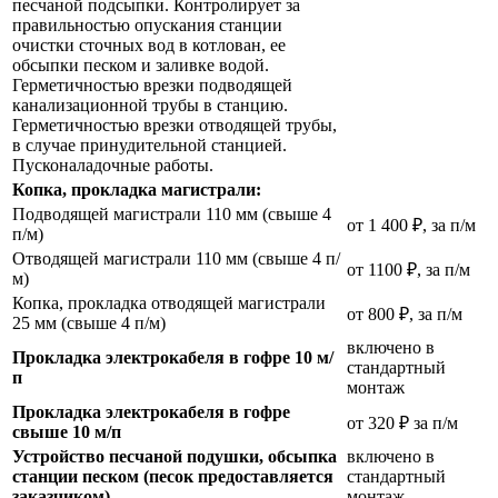
песчаной подсыпки. Контролирует за
правильностью опускания станции
очистки сточных вод в котлован, ее
обсыпки песком и заливке водой.
Герметичностью врезки подводящей
канализационной трубы в станцию.
Герметичностью врезки отводящей трубы,
в случае принудительной станцией.
Пусконаладочные работы.
Копка, прокладка магистрали:
Подводящей магистрали 110 мм (свыше 4
от 1 400 ₽, за п/м
п/м)
Отводящей магистрали 110 мм (свыше 4 п/
от 1100 ₽, за п/м
м)
Копка, прокладка отводящей магистрали
от 800 ₽, за п/м
25 мм (свыше 4 п/м)
включено в
Прокладка электрокабеля в гофре 10 м/
стандартный
п
монтаж
Прокладка электрокабеля в гофре
от 320 ₽ за п/м
свыше 10 м/п
Устройство песчаной подушки, обсыпка
включено в
станции песком (песок предоставляется
стандартный
заказчиком)
монтаж