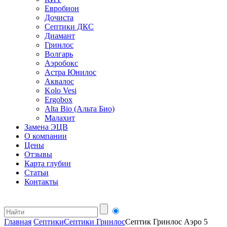
Евробион
Дочиста
Септики ДКС
Диамант
Гринлос
Волгарь
Аэробокс
Астра Юнилос
Аквалос
Kolo Vesi
Ergobox
Alta Bio (Альта Био)
Малахит
Замена ЭЦВ
О компании
Цены
Отзывы
Карта глубин
Статьи
Контакты
Главная
Септики
Септики Гринлос
Септик Гринлос Аэро 5