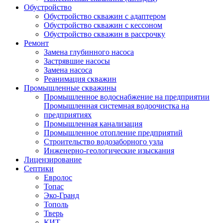
Обустройство
Обустройство скважин с адаптером
Обустройство скважин с кессоном
Обустройство скважин в рассрочку
Ремонт
Замена глубинного насоса
Застрявшие насосы
Замена насоса
Реанимация скважин
Промышленные скважины
Промышленное водоснабжение на предприятии
Промышленная системная водоочистка на
предприятиях
Промышленная канализация
Промышленное отопление предприятий
Cтроительство водозаборного узла
Инженерно-геологические изыскания
Лицензирование
Септики
Евролос
Топас
Эко-Гранд
Тополь
Тверь
КИТ