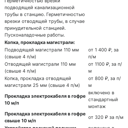
Герметичностью врезки
подводящей канализационной
трубы в станцию. Герметичностью
врезки отводящей трубы, в случае
принудительной станцией.
Пусконаладочные работы.
Копка, прокладка магистрали:
Подводящей магистрали 110 мм
от 1 400 ₽, за
(свыше 4 п/м)
п/м
Отводящей магистрали 110 мм
от 1100 ₽, за п/
(свыше 4 п/м)
м
Копка, прокладка отводящей
от 800 ₽, за п/
магистрали 25 мм (свыше 4 п/м)
м
включено в
Прокладка электрокабеля в гофре
стандартный
10 м/п
монтаж
Прокладка электрокабеля в гофре
от 320 ₽ за п/м
свыше 10 м/п
Устройство песчаной подушки,
включено в