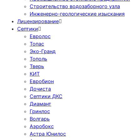
Cтроительство водозаборного узла
Инженерно-геологические изыскания
Лицензирование
Септики
Евролос
Топас
Эко-Гранд
Тополь
Тверь
КИТ
Евробион
Дочиста
Септики ДКС
Диамант
Гринлос
Волгарь
Аэробокс
Астра Юнилос