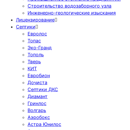
Cтроительство водозаборного узла
Инженерно-геологические изыскания
Лицензирование
Септики
Евролос
Топас
Эко-Гранд
Тополь
Тверь
КИТ
Евробион
Дочиста
Септики ДКС
Диамант
Гринлос
Волгарь
Аэробокс
Астра Юнилос