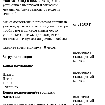
Монтаж «Под ключ»
- стандартная
установка с выгрузкой и запуском
механизма (цена зависит от модели
септика).
Мы самостоятельно привозим септик на
от 21 500 ₽
участок, делаем все необходимые замеры,
подбираем и согласовываем место
установки септика, производим его
монтаж и все пуско-наладочные работы.
Среднее время монтажа - 8 часов.
включено в
Загрузка станции
стандартный
монтаж
Копка котлована:
включено в
Плывун
стандартный
Песок
монтаж
Глина
Суглинок
Копка подводящей/отводящей
магистрали:
включено в
стандартный
Работа и материалы, труба 110см (4 м/п
монтаж