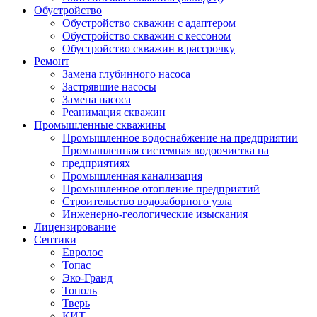
Обустройство
Обустройство скважин с адаптером
Обустройство скважин с кессоном
Обустройство скважин в рассрочку
Ремонт
Замена глубинного насоса
Застрявшие насосы
Замена насоса
Реанимация скважин
Промышленные скважины
Промышленное водоснабжение на предприятии
Промышленная системная водоочистка на
предприятиях
Промышленная канализация
Промышленное отопление предприятий
Cтроительство водозаборного узла
Инженерно-геологические изыскания
Лицензирование
Септики
Евролос
Топас
Эко-Гранд
Тополь
Тверь
КИТ