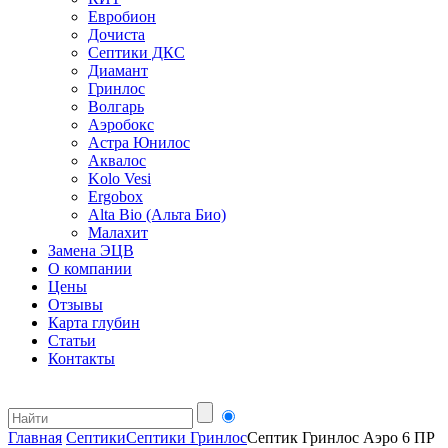
Евробион
Дочиста
Септики ДКС
Диамант
Гринлос
Волгарь
Аэробокс
Астра Юнилос
Аквалос
Kolo Vesi
Ergobox
Alta Bio (Альта Био)
Малахит
Замена ЭЦВ
О компании
Цены
Отзывы
Карта глубин
Статьи
Контакты
Главная
Септики
Септики Гринлос
Септик Гринлос Аэро 6 ПР