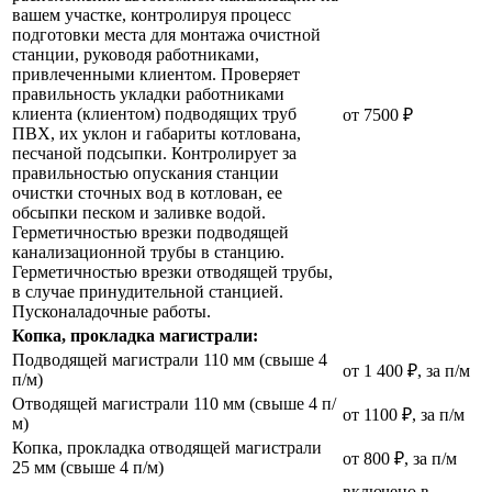
вашем участке, контролируя процесс
подготовки места для монтажа очистной
станции, руководя работниками,
привлеченными клиентом. Проверяет
правильность укладки работниками
клиента (клиентом) подводящих труб
от 7500 ₽
ПВХ, их уклон и габариты котлована,
песчаной подсыпки. Контролирует за
правильностью опускания станции
очистки сточных вод в котлован, ее
обсыпки песком и заливке водой.
Герметичностью врезки подводящей
канализационной трубы в станцию.
Герметичностью врезки отводящей трубы,
в случае принудительной станцией.
Пусконаладочные работы.
Копка, прокладка магистрали:
Подводящей магистрали 110 мм (свыше 4
от 1 400 ₽, за п/м
п/м)
Отводящей магистрали 110 мм (свыше 4 п/
от 1100 ₽, за п/м
м)
Копка, прокладка отводящей магистрали
от 800 ₽, за п/м
25 мм (свыше 4 п/м)
включено в