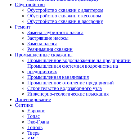
Обустройство
Обустройство скважин с адаптером
Обустройство скважин с кессоном
Обустройство скважин в рассрочку
Ремонт
Замена глубинного насоса
Застрявшие насосы
Замена насоса
Реанимация скважин
Промышленные скважины
Промышленное водоснабжение на предприятии
Промышленная системная водоочистка на
предприятиях
Промышленная канализация
Промышленное отопление предприятий
Cтроительство водозаборного узла
Инженерно-геологические изыскания
Лицензирование
Септики
Евролос
Топас
Эко-Гранд
Тополь
Тверь
КИТ