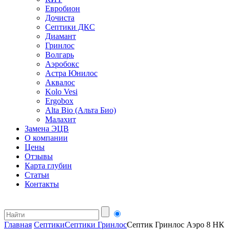
Евробион
Дочиста
Септики ДКС
Диамант
Гринлос
Волгарь
Аэробокс
Астра Юнилос
Аквалос
Kolo Vesi
Ergobox
Alta Bio (Альта Био)
Малахит
Замена ЭЦВ
О компании
Цены
Отзывы
Карта глубин
Статьи
Контакты
Главная
Септики
Септики Гринлос
Септик Гринлос Аэро 8 НК