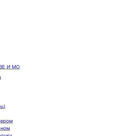
ВЕ И МО
н
ец)
тером
оном
рочку