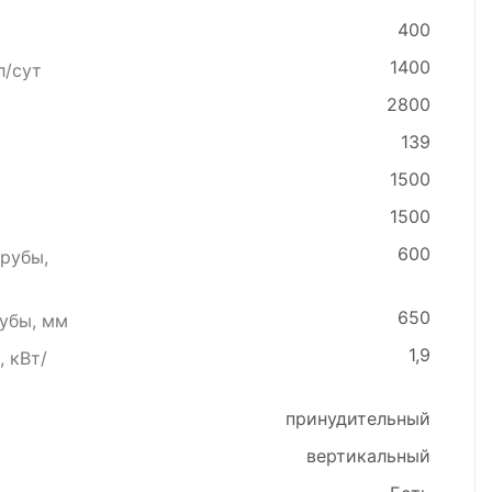
400
1400
л/сут
2800
139
1500
1500
600
рубы,
650
убы, мм
1,9
 кВт/
принудительный
вертикальный