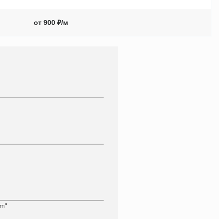
от 900 ₽/м
om"