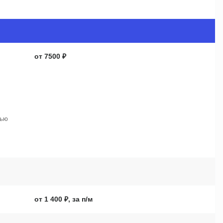
от 7500 ₽
тью
от 1 400 ₽, за п/м