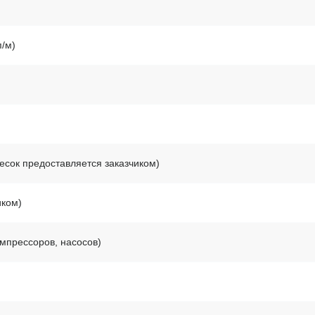
п/м)
есок предоставляется заказчиком)
иком)
мпрессоров, насосов)