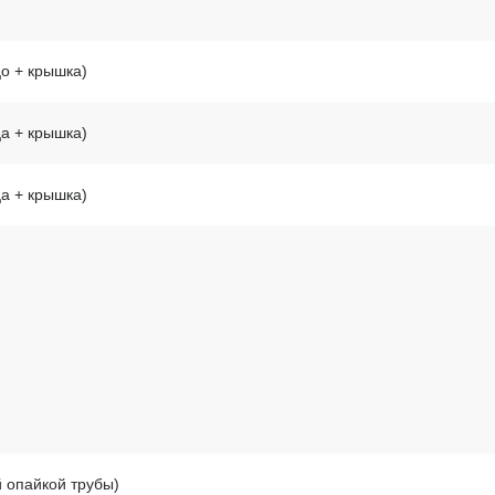
о + крышка)
а + крышка)
а + крышка)
й опайкой трубы)