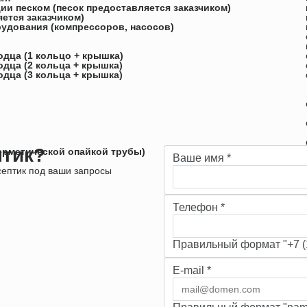
ии песком (песок предоставляется заказчиком)
ется заказчиком)
удования (компрессоров, насосов)
дца (1 кольцо + крышка)
дца (2 кольца + крышка)
дца (3 кольца + крышка)
птик?
герметической опайкой трубы)
Ваше имя
*
ептик под ваши запросы
Телефон
*
Правильный формат "+7 (1
E-mail
*