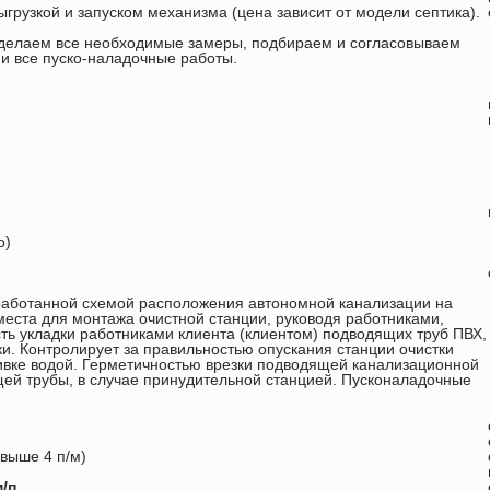
ыгрузкой и запуском механизма (цена зависит от модели септика).
, делаем все необходимые замеры, подбираем и согласовываем
 и все пуско-наладочные работы.
о)
зработанной схемой расположения автономной канализации на
места для монтажа очистной станции, руководя работниками,
ь укладки работниками клиента (клиентом) подводящих труб ПВХ,
ки. Контролирует за правильностью опускания станции очистки
ливке водой. Герметичностью врезки подводящей канализационной
щей трубы, в случае принудительной станцией. Пусконаладочные
выше 4 п/м)
/п