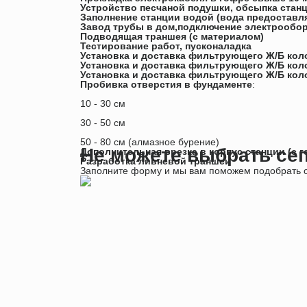
Устройство песчаной подушки, обсыпка станц
Заполнение станции водой (вода предоставля
Завод трубы в дом,подключение электрообор
Подводящая траншея (с материалом)
Тестирование работ, пусконаладка
Установка и доставка фильтрующего Ж/Б коло
Установка и доставка фильтрующего Ж/Б коло
Установка и доставка фильтрующего Ж/Б коло
Пробивка отверстия в фундаменте
:
10 - 30 см
30 - 50 см
50 - 80 см (алмазное бурение)
Не можете выбрать се
Дополнительная врезка в корпус станции (с 
Разработка ливневой траншеи
Заполните форму и мы вам поможем подобрать с