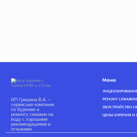
Меню
ЛИЦЕНЗИРОВАНИ
ИП Гришина В.А. –
РЕМОНТ СКВАЖИ
сервисная компания
ОБУСТРОЙСТВО С
по бурению и
ремонту скважин на
ЦЕНЫ БУРЕНИЯ И
воду с хорошими
рекомендациями и
отзывами.