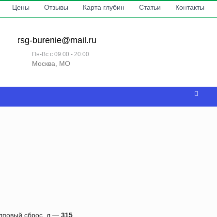
Цены
Отзывы
Карта глубин
Статьи
Контакты
rsg-burenie@mail.ru
Пн-Вс с 09:00 - 20:00
Москва, МО
лповый сброс, л —
315