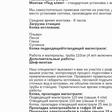
Монтаж «Под ключ»
- стандартная установка с в
Мы самостоятельно привозим септик на участок
место установки септика, производим его монтаж
Среднее время монтажа - 8 часов.
Загрузка станции
Копка котлована:
Плывун
Песок
Глина
Суглинок
Копка подводящей/отводящей магистрали:
Работа и материалы, труба 110см (4 м/п включен
Дополнительные работы
Шеф-монтаж
Наш специалист выезжает к вам на участок с ра
вашем участке, контролируя процесс подготовки 
привлеченными клиентом. Проверяет правильност
их уклон и габариты котлована, песчаной подсып
сточных вод в котлован, ее обсыпки песком и за
трубы в станцию. Герметичностью врезки отводя
работы.
Копка, прокладка магистрали:
Подводящей магистрали 110 мм (свыше 4 п/м)
Отводящей магистрали 110 мм (свыше 4 п/м)
Копка, прокладка отводящей магистрали 25 мм (с
Прокладка электрокабеля в гофре 10 м/п
Прокладка электрокабеля в гофре свыше 10 м