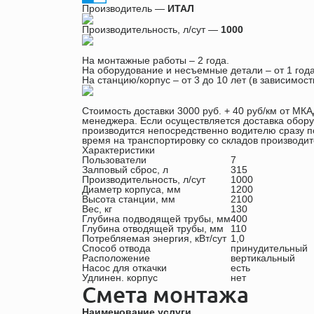
Производитель —
ИТАЛ
Производительность, л/сут —
1000
На монтажные работы – 2 года.
На оборудование и несъемные детали – от 1 года
На станцию/корпус – от 3 до 10 лет (в зависимос
Стоимость доставки 3000 руб. + 40 руб/км от МКА
менеджера. Если осуществляется доставка обору
производится непосредственно водителю сразу по
время на транспортировку со складов производит
Характеристики
Пользователи
7
Залповый сброс, л
315
Производительность, л/сут
1000
Диаметр корпуса, мм
1200
Высота станции, мм
2100
Вес, кг
130
Глубина подводящей трубы, мм
400
Глубина отводящей трубы, мм
110
Потребляемая энергия, кВт/сут
1,0
Способ отвода
принудительный
Расположение
вертикальный
Насос для откачки
есть
Удлинен. корпус
нет
Смета монтажа
Наименование услуги