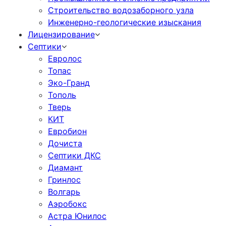
Cтроительство водозаборного узла
Инженерно-геологические изыскания
Лицензирование
Септики
Евролос
Топас
Эко-Гранд
Тополь
Тверь
КИТ
Евробион
Дочиста
Септики ДКС
Диамант
Гринлос
Волгарь
Аэробокс
Астра Юнилос