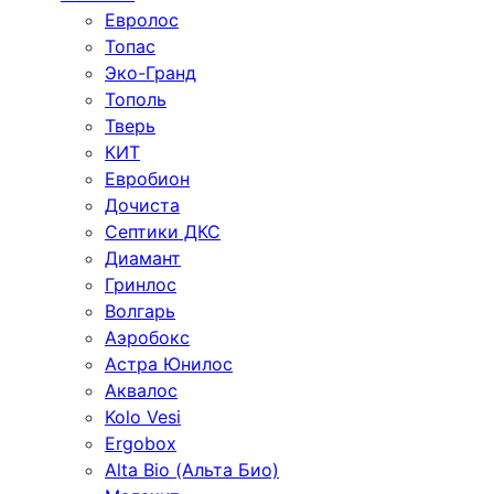
Евролос
Топас
Эко-Гранд
Тополь
Тверь
КИТ
Евробион
Дочиста
Септики ДКС
Диамант
Гринлос
Волгарь
Аэробокс
Астра Юнилос
Аквалос
Kolo Vesi
Ergobox
Alta Bio (Альта Био)