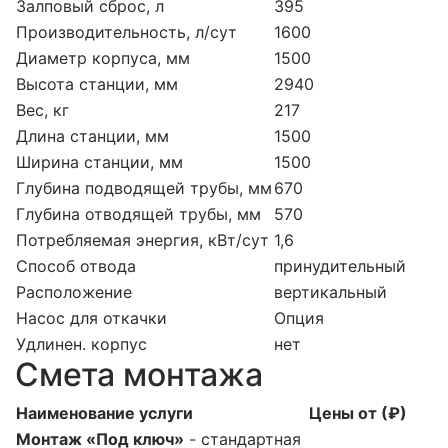
Залповый сброс, л
395
Производительность, л/сут
1600
Диаметр корпуса, мм
1500
Высота станции, мм
2940
Вес, кг
217
Длина станции, мм
1500
Ширина станции, мм
1500
Глубина подводящей трубы, мм
670
Глубина отводящей трубы, мм
570
Потребляемая энергия, кВт/сут
1,6
Способ отвода
принудительный
Расположение
вертикальный
Насос для откачки
Опция
Удлинен. корпус
нет
Смета монтажа
Наименование услуги
Цены от (₽)
Монтаж «Под ключ»
- стандартная