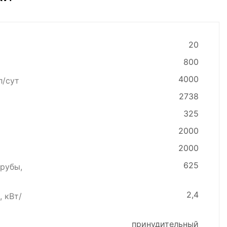
20
800
4000
л/сут
2738
325
2000
2000
625
рубы,
2,4
 кВт/
принудительный