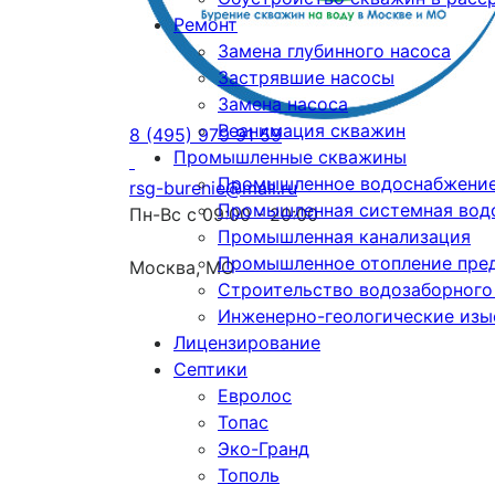
Ремонт
Замена глубинного насоса
Застрявшие насосы
Замена насоса
Реанимация скважин
8 (495) 979 91 59
Промышленные скважины
Промышленное водоснабжение
rsg-burenie@mail.ru
Промышленная системная водо
Пн-Вс с 09:00 - 20:00
Промышленная канализация
Промышленное отопление пре
Москва, МО
Cтроительство водозаборного
Инженерно-геологические изы
Лицензирование
Септики
Евролос
Топас
Эко-Гранд
Тополь