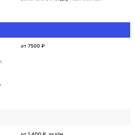
от 7500 ₽
е,
и
от 1 400 ₽, за п/м