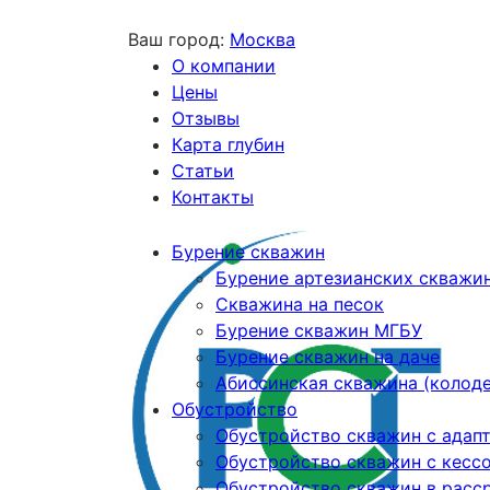
Ваш город:
Москва
О компании
Цены
Отзывы
Карта глубин
Статьи
Контакты
Бурение скважин
Бурение артезианских скважи
Скважина на песок
Бурение скважин МГБУ
Бурение скважин на даче
Абиссинская скважина (колод
Обустройство
Обустройство скважин с адап
Обустройство скважин с кесс
Обустройство скважин в расс