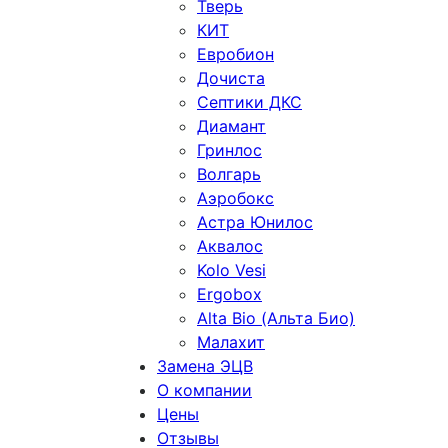
Тверь
КИТ
Евробион
Дочиста
Септики ДКС
Диамант
Гринлос
Волгарь
Аэробокс
Астра Юнилос
Аквалос
Kolo Vesi
Ergobox
Alta Bio (Альта Био)
Малахит
Замена ЭЦВ
О компании
Цены
Отзывы