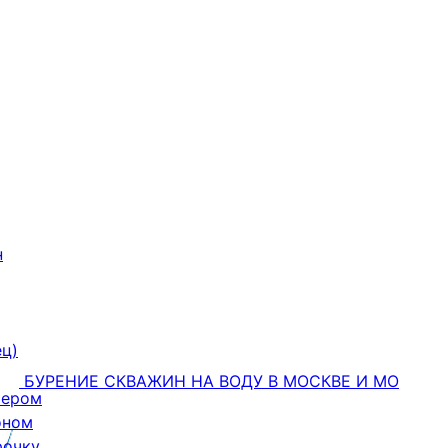
н
ец)
БУРЕНИЕ СКВАЖИН НА ВОДУ В МОСКВЕ И МО
тером
оном
рочку