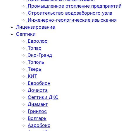
Промышленное отопление предприятий
Cтроительство водозаборного узла
Инженерно-геологические изыскания
Лицензирование
Септики
Евролос
Топас
Эко-Гранд
Тополь
Тверь
КИТ
Евробион
Дочиста
Септики ДКС
Диамант
Гринлос
Волгарь
Аэробокс