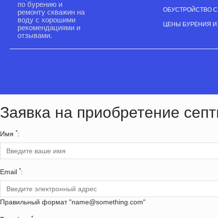
по бурению и
ОБУСТРОЙСТВО 
ремонту скважин на
воду с хорошими
ЦЕНЫ БУРЕНИЯ И
рекомендациями и
отзывами.
Заявка на приобретение септ
*
Имя
:
*
Email
:
Правильный формат "name@something.com"
*