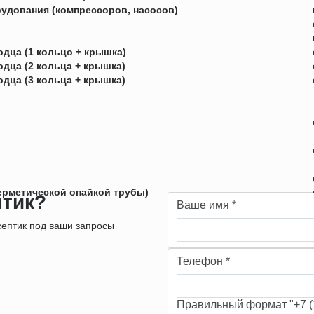
удования (компрессоров, насосов)
дца (1 кольцо + крышка)
дца (2 кольца + крышка)
дца (3 кольца + крышка)
герметической опайкой трубы)
птик?
Ваше имя
*
ептик под ваши запросы
Телефон
*
Правильный формат "+7 (1