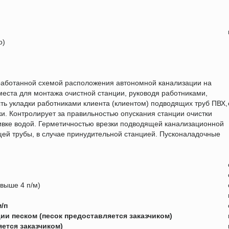
о)
зработанной схемой расположения автономной канализации на
места для монтажа очистной станции, руководя работниками,
ь укладки работниками клиента (клиентом) подводящих труб ПВХ,
ки. Контролирует за правильностью опускания станции очистки
ливке водой. Герметичностью врезки подводящей канализационной
щей трубы, в случае принудительной станцией. Пусконаладочные
выше 4 п/м)
/п
ии песком (песок предоставляется заказчиком)
ется заказчиком)