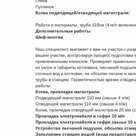
Глина
Суглинок
Копка подводящей/отводящей магистрали:
Работа и материалы, труба 110см (4 м/п включен
Дополнительные работы
Шеф-монтаж
Наш специалист выезжает к вам на участок с ра
вашем участке, контролируя процесс подготовки 
привлеченными клиентом. Проверяет правильност
их уклон и габариты котлована, песчаной подсып
сточных вод в котлован, ее обсыпки песком и за
трубы в станцию. Герметичностью врезки отводя
работы.
Копка, прокладка магистрали:
Подводящей магистрали 110 мм (свыше 4 п/м)
Отводящей магистрали 110 мм (свыше 4 п/м)
Копка, прокладка отводящей магистрали 25 мм (с
Прокладка электрокабеля в гофре 10 м/п
Прокладка электрокабеля в гофре свыше 10 м
Устройство песчаной подушки, обсыпка станц
Заполнение станции водой (вода предоставля