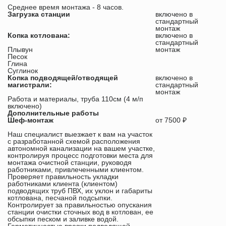
Среднее время монтажа - 8 часов.
Загрузка станции
включено в
стандартный
монтаж
Копка котлована:
включено в
стандартный
Плывун
монтаж
Песок
Глина
Суглинок
Копка подводящей/отводящей
включено в
магистрали:
стандартный
монтаж
Работа и материалы, труба 110см (4 м/п
включено)
Дополнительные работы
Шеф-монтаж
от 7500 ₽
Наш специалист выезжает к вам на участок
с разработанной схемой расположения
автономной канализации на вашем участке,
контролируя процесс подготовки места для
монтажа очистной станции, руководя
работниками, привлеченными клиентом.
Проверяет правильность укладки
работниками клиента (клиентом)
подводящих труб ПВХ, их уклон и габариты
котлована, песчаной подсыпки.
Контролирует за правильностью опускания
станции очистки сточных вод в котлован, ее
обсыпки песком и заливке водой.