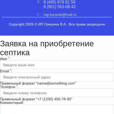
8 (495) 979 91 59
8 (901) 563-08-42
rsg-burenie@mail.ru
Copyright 2026 © ИП Гришина В.А.. Все права защищены
Заявка на приобретение
септика
*
Имя
:
*
Email
:
Правильный формат "name@something.com"
*
Телефон
:
Правильный формат "+7 (1230) 456-78-90"
Комментарий: