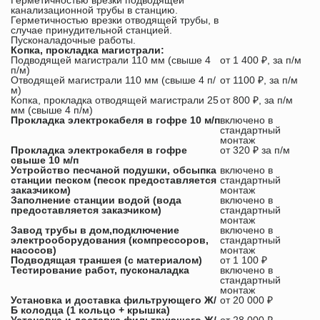
Герметичностью врезки подводящей
канализационной трубы в станцию.
Герметичностью врезки отводящей трубы, в
случае принудительной станцией.
Пусконаладочные работы.
Копка, прокладка магистрали:
Подводящей магистрали 110 мм (свыше 4
от 1 400 ₽, за п/м
п/м)
Отводящей магистрали 110 мм (свыше 4 п/
от 1100 ₽, за п/м
м)
Копка, прокладка отводящей магистрали 25
от 800 ₽, за п/м
мм (свыше 4 п/м)
Прокладка электрокабеля в гофре 10 м/п
включено в
стандартный
монтаж
Прокладка электрокабеля в гофре
от 320 ₽ за п/м
свыше 10 м/п
Устройство песчаной подушки, обсыпка
включено в
станции песком (песок предоставляется
стандартный
заказчиком)
монтаж
Заполнение станции водой (вода
включено в
предоставляется заказчиком)
стандартный
монтаж
Завод трубы в дом,подключение
включено в
электрооборудования (компрессоров,
стандартный
насосов)
монтаж
Подводящая траншея (с материалом)
от 1 100 ₽
Тестирование работ, пусконаладка
включено в
стандартный
монтаж
Установка и доставка фильтрующего Ж/
от 20 000 ₽
Б колодца (1 кольцо + крышка)