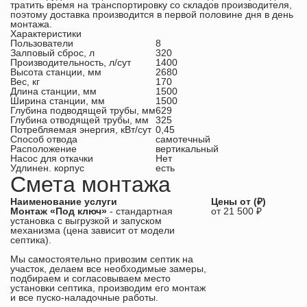
тратить время на транспортировку со складов производителя,
поэтому доставка производится в первой половине дня в день
монтажа.
Характеристики
Пользователи
8
Залповый сброс, л
320
Производительность, л/сут
1400
Высота станции, мм
2680
Вес, кг
170
Длина станции, мм
1500
Ширина станции, мм
1500
Глубина подводящей трубы, мм
629
Глубина отводящей трубы, мм
325
Потребляемая энергия, кВт/сут
0,45
Способ отвода
самотечный
Расположение
вертикальный
Насос для откачки
Нет
Удлинен. корпус
есть
Смета монтажа
Наименование услуги
Цены от (₽)
Монтаж «Под ключ»
- стандартная
от 21 500 ₽
установка с выгрузкой и запуском
механизма (цена зависит от модели
септика).
Мы самостоятельно привозим септик на
участок, делаем все необходимые замеры,
подбираем и согласовываем место
установки септика, производим его монтаж
и все пуско-наладочные работы.