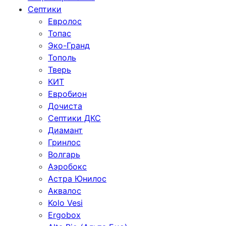
Септики
Евролос
Топас
Эко-Гранд
Тополь
Тверь
КИТ
Евробион
Дочиста
Септики ДКС
Диамант
Гринлос
Волгарь
Аэробокс
Астра Юнилос
Аквалос
Kolo Vesi
Ergobox