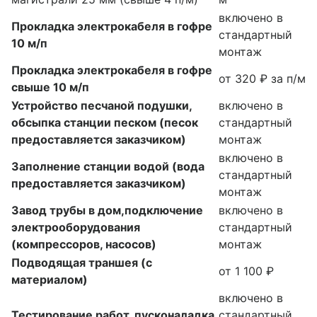
включено в
Прокладка электрокабеля в гофре
стандартный
10 м/п
монтаж
Прокладка электрокабеля в гофре
от 320 ₽ за п/м
свыше 10 м/п
Устройство песчаной подушки,
включено в
обсыпка станции песком (песок
стандартный
предоставляется заказчиком)
монтаж
включено в
Заполнение станции водой (вода
стандартный
предоставляется заказчиком)
монтаж
Завод трубы в дом,подключение
включено в
электрооборудования
стандартный
(компрессоров, насосов)
монтаж
Подводящая траншея (с
от 1 100 ₽
материалом)
включено в
Тестирование работ, пусконаладка
стандартный