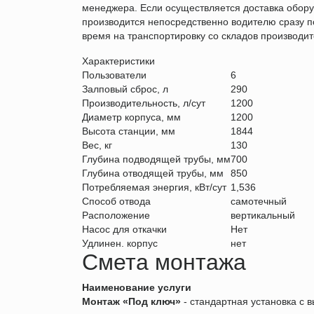
менеджера. Если осуществляется доставка обору
производится непосредственно водителю сразу по
время на транспортировку со складов производит
Характеристики
Пользователи
6
Залповый сброс, л
290
Производительность, л/сут
1200
Диаметр корпуса, мм
1200
Высота станции, мм
1844
Вес, кг
130
Глубина подводящей трубы, мм
700
Глубина отводящей трубы, мм
850
Потребляемая энергия, кВт/сут
1,536
Способ отвода
самотечный
Расположение
вертикальный
Насос для откачки
Нет
Удлинен. корпус
нет
Смета монтажа
Наименование услуги
Монтаж «Под ключ»
- стандартная установка с в