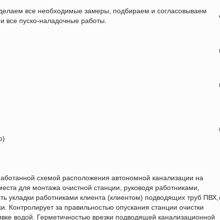
, делаем все необходимые замеры, подбираем и согласовываем
 и все пуско-наладочные работы.
о)
зработанной схемой расположения автономной канализации на
места для монтажа очистной станции, руководя работниками,
ь укладки работниками клиента (клиентом) подводящих труб ПВХ,
ки. Контролирует за правильностью опускания станции очистки
ливке водой. Герметичностью врезки подводящей канализационной