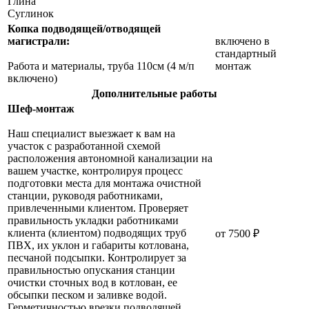
Глина
Суглинок
Копка подводящей/отводящей
магистрали:
включено в
стандартный
Работа и материалы, труба 110см (4 м/п
монтаж
включено)
Дополнительные работы
Шеф-монтаж
Наш специалист выезжает к вам на
участок с разработанной схемой
расположения автономной канализации на
вашем участке, контролируя процесс
подготовки места для монтажа очистной
станции, руководя работниками,
привлеченными клиентом. Проверяет
правильность укладки работниками
клиента (клиентом) подводящих труб
от 7500 ₽
ПВХ, их уклон и габариты котлована,
песчаной подсыпки. Контролирует за
правильностью опускания станции
очистки сточных вод в котлован, ее
обсыпки песком и заливке водой.
Герметичностью врезки подводящей