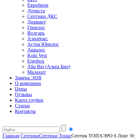
Евробион
Дочиста
Септики ДКС
Диамант
Гринлос
Волгарь
Аэробокс
Астра Юнилос
Аквалос
Kolo Vesi
Ergobox
Alta Bio (Альта Био)
Малахит
Замена ЭЦВ
О компании
Цены
Отзывы
Карта глубин
Статьи
Контакты
Главная
Септики
Септики Топас
Септик ТОПАЭРО 6 Лонг Ус