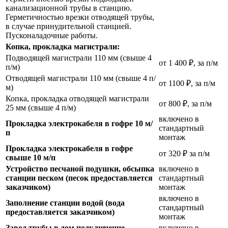
канализационной трубы в станцию.
Герметичностью врезки отводящей трубы,
в случае принудительной станцией.
Пусконаладочные работы.
Копка, прокладка магистрали:
Подводящей магистрали 110 мм (свыше 4
от 1 400 ₽, за п/м
п/м)
Отводящей магистрали 110 мм (свыше 4 п/
от 1100 ₽, за п/м
м)
Копка, прокладка отводящей магистрали
от 800 ₽, за п/м
25 мм (свыше 4 п/м)
включено в
Прокладка электрокабеля в гофре 10 м/
стандартный
п
монтаж
Прокладка электрокабеля в гофре
от 320 ₽ за п/м
свыше 10 м/п
Устройство песчаной подушки, обсыпка
включено в
станции песком (песок предоставляется
стандартный
заказчиком)
монтаж
включено в
Заполнение станции водой (вода
стандартный
предоставляется заказчиком)
монтаж
Завод трубы в дом,подключение
включено в