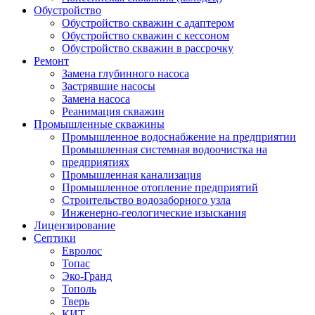
Обустройство
Обустройство скважин с адаптером
Обустройство скважин с кессоном
Обустройство скважин в рассрочку
Ремонт
Замена глубинного насоса
Застрявшие насосы
Замена насоса
Реанимация скважин
Промышленные скважины
Промышленное водоснабжение на предприятии
Промышленная системная водоочистка на
предприятиях
Промышленная канализация
Промышленное отопление предприятий
Cтроительство водозаборного узла
Инженерно-геологические изыскания
Лицензирование
Септики
Евролос
Топас
Эко-Гранд
Тополь
Тверь
КИТ