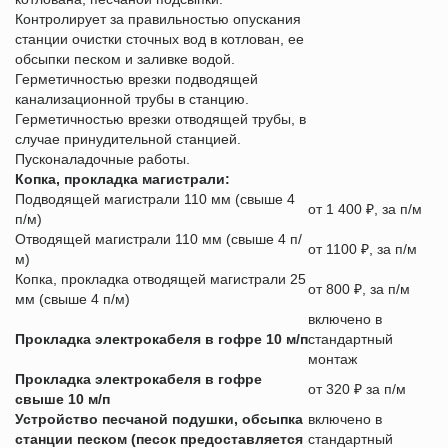
Контролирует за правильностью опускания
станции очистки сточных вод в котлован, ее
обсыпки песком и заливке водой.
Герметичностью врезки подводящей
канализационной трубы в станцию.
Герметичностью врезки отводящей трубы, в
случае принудительной станцией.
Пусконаладочные работы.
Копка, прокладка магистрали:
Подводящей магистрали 110 мм (свыше 4
от 1 400 ₽, за п/м
п/м)
Отводящей магистрали 110 мм (свыше 4 п/
от 1100 ₽, за п/м
м)
Копка, прокладка отводящей магистрали 25
от 800 ₽, за п/м
мм (свыше 4 п/м)
включено в
Прокладка электрокабеля в гофре 10 м/п
стандартный
монтаж
Прокладка электрокабеля в гофре
от 320 ₽ за п/м
свыше 10 м/п
Устройство песчаной подушки, обсыпка
включено в
станции песком (песок предоставляется
стандартный