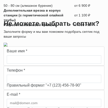
50 - 80 см (алмазное бурение)
от 6 900 ₽
Дополнительная врезка в корпус
станции (с герметической опайкой
от 1 100 ₽
трубы)
Не можете выбрать септик?
Разработка ливневой траншеи
от 900 ₽/м
Заполните форму и мы вам поможем подобрать септик под
ваши запросы
Ваше имя
*
Телефон
*
Правильный формат "+7 (123) 456-78-90"
E-mail
*