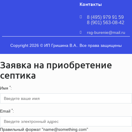
Контакты
8 (495) 979 91 59
8 (901) 563-08-42
rsg-burenie@mail.ru
Copyright 2026 © ИП Гришина В.А.. Все права защищены
Заявка на приобретение
септика
*
Имя
:
*
Email
:
Правильный формат "name@something.com"