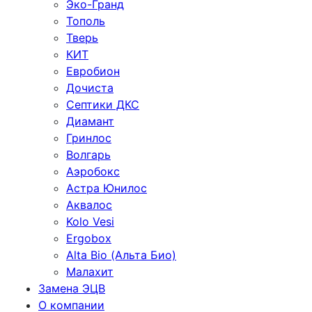
Эко-Гранд
Тополь
Тверь
КИТ
Евробион
Дочиста
Септики ДКС
Диамант
Гринлос
Волгарь
Аэробокс
Астра Юнилос
Аквалос
Kolo Vesi
Ergobox
Alta Bio (Альта Био)
Малахит
Замена ЭЦВ
О компании