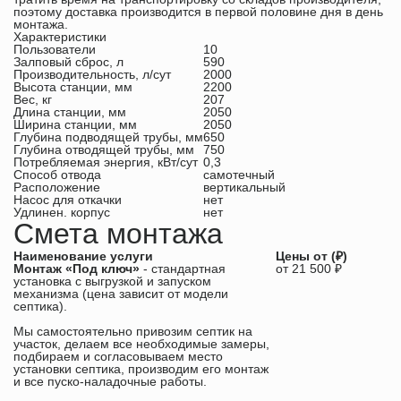
поэтому доставка производится в первой половине дня в день
монтажа.
Характеристики
Пользователи
10
Залповый сброс, л
590
Производительность, л/сут
2000
Высота станции, мм
2200
Вес, кг
207
Длина станции, мм
2050
Ширина станции, мм
2050
Глубина подводящей трубы, мм
650
Глубина отводящей трубы, мм
750
Потребляемая энергия, кВт/сут
0,3
Способ отвода
самотечный
Расположение
вертикальный
Насос для откачки
нет
Удлинен. корпус
нет
Смета монтажа
Наименование услуги
Цены от (₽)
Монтаж «Под ключ»
- стандартная
от 21 500 ₽
установка с выгрузкой и запуском
механизма (цена зависит от модели
септика).
Мы самостоятельно привозим септик на
участок, делаем все необходимые замеры,
подбираем и согласовываем место
установки септика, производим его монтаж
и все пуско-наладочные работы.