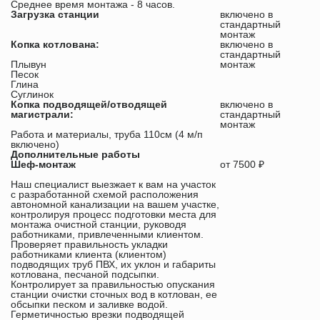
Среднее время монтажа - 8 часов.
Загрузка станции
включено в
стандартный
монтаж
Копка котлована:
включено в
стандартный
Плывун
монтаж
Песок
Глина
Суглинок
Копка подводящей/отводящей
включено в
магистрали:
стандартный
монтаж
Работа и материалы, труба 110см (4 м/п
включено)
Дополнительные работы
Шеф-монтаж
от 7500 ₽
Наш специалист выезжает к вам на участок
с разработанной схемой расположения
автономной канализации на вашем участке,
контролируя процесс подготовки места для
монтажа очистной станции, руководя
работниками, привлеченными клиентом.
Проверяет правильность укладки
работниками клиента (клиентом)
подводящих труб ПВХ, их уклон и габариты
котлована, песчаной подсыпки.
Контролирует за правильностью опускания
станции очистки сточных вод в котлован, ее
обсыпки песком и заливке водой.
Герметичностью врезки подводящей