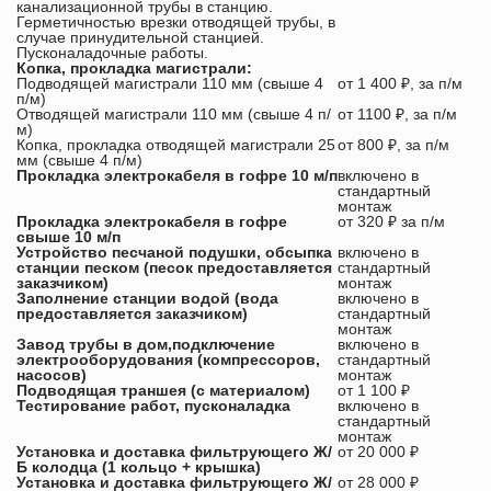
канализационной трубы в станцию.
Герметичностью врезки отводящей трубы, в
случае принудительной станцией.
Пусконаладочные работы.
Копка, прокладка магистрали:
Подводящей магистрали 110 мм (свыше 4
от 1 400 ₽, за п/м
п/м)
Отводящей магистрали 110 мм (свыше 4 п/
от 1100 ₽, за п/м
м)
Копка, прокладка отводящей магистрали 25
от 800 ₽, за п/м
мм (свыше 4 п/м)
Прокладка электрокабеля в гофре 10 м/п
включено в
стандартный
монтаж
Прокладка электрокабеля в гофре
от 320 ₽ за п/м
свыше 10 м/п
Устройство песчаной подушки, обсыпка
включено в
станции песком (песок предоставляется
стандартный
заказчиком)
монтаж
Заполнение станции водой (вода
включено в
предоставляется заказчиком)
стандартный
монтаж
Завод трубы в дом,подключение
включено в
электрооборудования (компрессоров,
стандартный
насосов)
монтаж
Подводящая траншея (с материалом)
от 1 100 ₽
Тестирование работ, пусконаладка
включено в
стандартный
монтаж
Установка и доставка фильтрующего Ж/
от 20 000 ₽
Б колодца (1 кольцо + крышка)
Установка и доставка фильтрующего Ж/
от 28 000 ₽