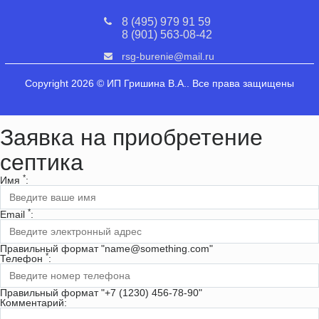
8 (495) 979 91 59
8 (901) 563-08-42
rsg-burenie@mail.ru
Copyright 2026 © ИП Гришина В.А.. Все права защищены
Заявка на приобретение
септика
*
Имя
:
*
Email
:
Правильный формат "name@something.com"
*
Телефон
:
Правильный формат "+7 (1230) 456-78-90"
Комментарий: