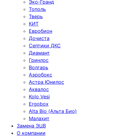
Эко-Гранд
Тополь
Тверь
КИТ
Евробион
Дочиста
Септики ДКС
Диамант
Гринлос
Волгарь
Аэробокс
Астра Юнилос
Аквалос
Kolo Vesi
Ergobox
Alta Bio (Альта Био)
Малахит
Замена ЭЦВ
О компании