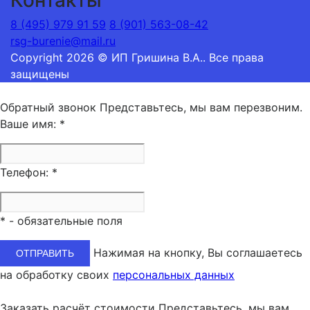
8 (495) 979 91 59
8 (901) 563-08-42
rsg-burenie@mail.ru
Copyright 2026 © ИП Гришина В.А.. Все права
защищены
Обратный звонок
Представьтесь, мы вам перезвоним.
Ваше имя:
*
Телефон:
*
*
- обязательные поля
Нажимая на кнопку, Вы соглашаетесь
на обработку своих
персональных данных
Заказать расчёт стоимости
Представьтесь, мы вам